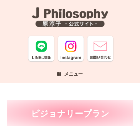
コ
ン
テ
ン
ツ
へ
ス
キ
ッ
プ
メニュー
ビジョナリープラン