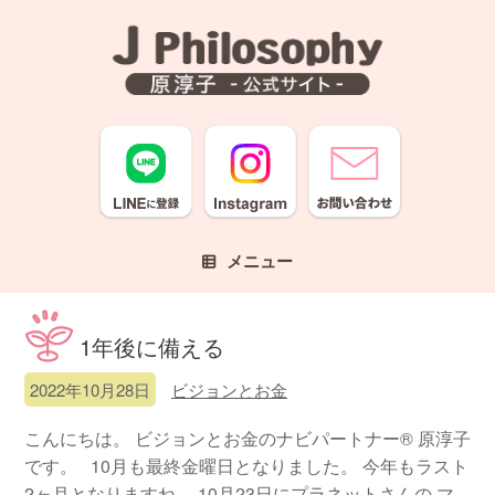
コ
ン
テ
ン
ツ
へ
ス
キ
ッ
プ
メニュー
1年後に備える
2022年10月28日
ビジョンとお金
こんにちは。 ビジョンとお金のナビパートナー® 原淳子
です。 10月も最終金曜日となりました。 今年もラスト
2ヶ月となりますね。 10月23日にプラネットさんの マ