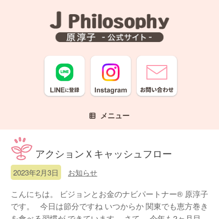
コ
ン
テ
ン
ツ
へ
ス
キ
ッ
プ
メニュー
アクションＸキャッシュフロー
2023年2月3日
お知らせ
こんにちは。 ビジョンとお金のナビパートナー® 原淳子
です。 今日は節分ですね いつからか 関東でも恵方巻き
を食べる習慣が できています。 さて、 今年も2ヶ月目