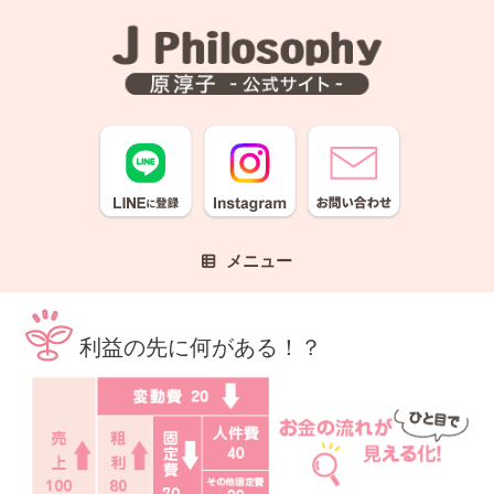
コ
ン
テ
ン
ツ
へ
ス
キ
ッ
プ
メニュー
利益の先に何がある！？