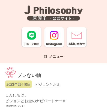
コ
ン
テ
ン
ツ
へ
ス
キ
ッ
プ
メニュー
ブレない軸
2023年2月10日
ビジョンとお金
こんにちは。
ビジョンとお金のナビパートナー®
原淳子です。