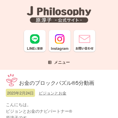
コ
ン
テ
ン
ツ
へ
ス
キ
ッ
プ
メニュー
お金のブロックパズル®5分動画
2023年2月24日
ビジョンとお金
こんにちは。
ビジョンとお金のナビパートナー®
原淳子です。